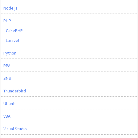
Node.js
PHP
CakePHP
Laravel
Python
RPA
SNS
Thunderbird
Ubuntu
VBA
Visual Studio