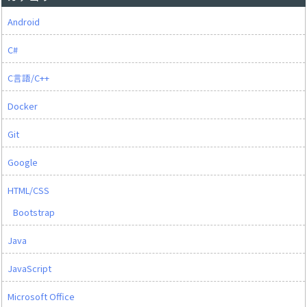
Android
C#
C言語/C++
Docker
Git
Google
HTML/CSS
Bootstrap
Java
JavaScript
Microsoft Office