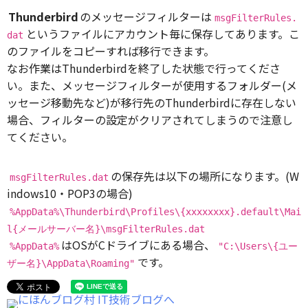
Thunderbird
のメッセージフィルターは
msgFilterRules.
というファイルにアカウント毎に保存してあります。こ
dat
のファイルをコピーすれば移行できます。
なお作業はThunderbirdを終了した状態で行ってくださ
い。また、メッセージフィルターが使用するフォルダー(メ
ッセージ移動先など)が移行先のThunderbirdに存在しない
場合、フィルターの設定がクリアされてしまうので注意し
てください。
の保存先は以下の場所になります。(W
msgFilterRules.dat
indows10・POP3の場合)
%AppData%\Thunderbird\Profiles\{xxxxxxxx}.default\Mai
l{メールサーバー名}\msgFilterRules.dat
はOSがCドライブにある場合、
%AppData%
"C:\Users\{ユー
です。
ザー名}\AppData\Roaming"