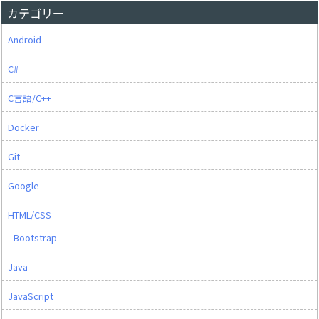
カテゴリー
Android
C#
C言語/C++
Docker
Git
Google
HTML/CSS
Bootstrap
Java
JavaScript