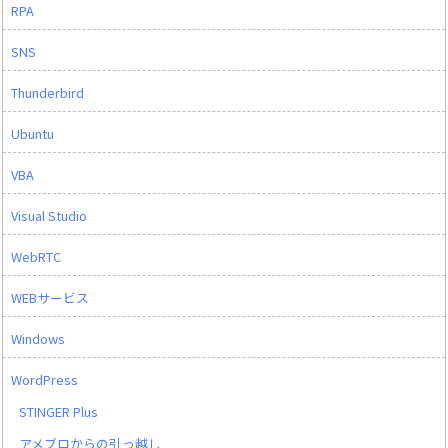
RPA
SNS
Thunderbird
Ubuntu
VBA
Visual Studio
WebRTC
WEBサービス
Windows
WordPress
STINGER Plus
アメブロからの引っ越し