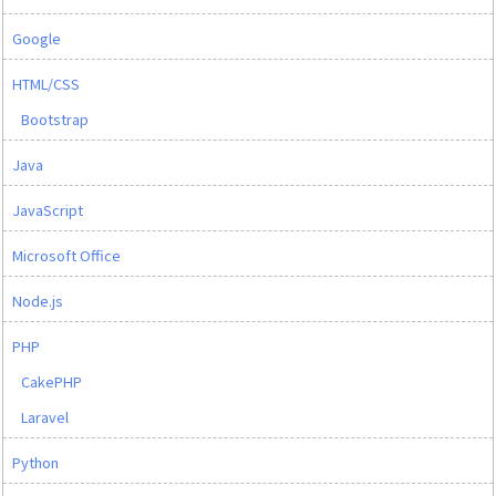
Google
HTML/CSS
Bootstrap
Java
JavaScript
Microsoft Office
Node.js
PHP
CakePHP
Laravel
Python