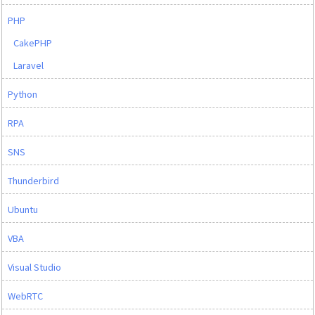
PHP
CakePHP
Laravel
Python
RPA
SNS
Thunderbird
Ubuntu
VBA
Visual Studio
WebRTC