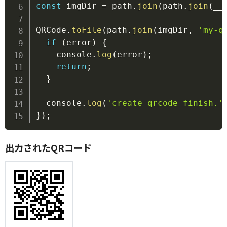
const
 imgDir 
=
 path
.
join
(
path
.
join
(
__
QRCode
.
toFile
(
path
.
join
(
imgDir
,
'my-q
if
(
error
)
{
    console
.
log
(
error
)
;
return
;
}
  console
.
log
(
'create qrcode finish.'
}
)
;
出力されたQRコード