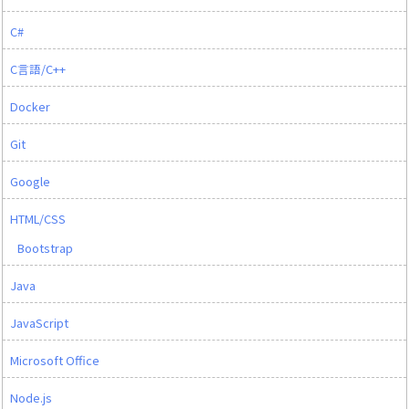
C#
C言語/C++
Docker
Git
Google
HTML/CSS
Bootstrap
Java
JavaScript
Microsoft Office
Node.js