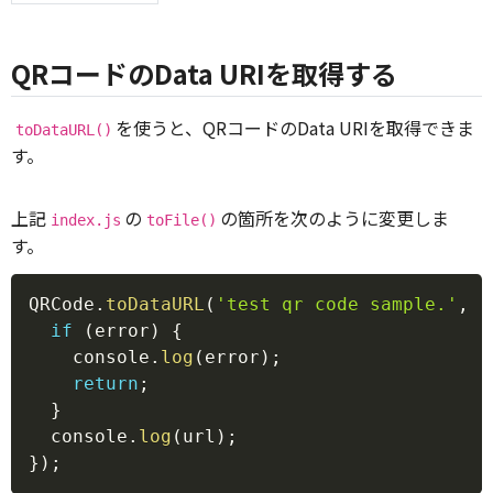
QRコードのData URIを取得する
を使うと、QRコードのData URIを取得できま
toDataURL()
す。
上記
の
の箇所を次のように変更しま
index.js
toFile()
す。
Copy
QRCode
.
toDataURL
(
'test qr code sample.'
,
(
if
(
error
)
{
    console
.
log
(
error
)
;
return
;
}
  console
.
log
(
url
)
;
}
)
;