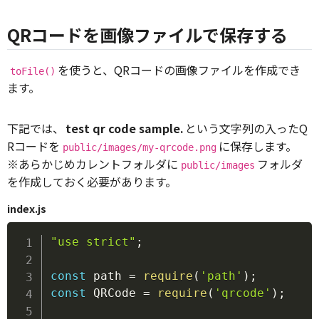
QRコードを画像ファイルで保存する
を使うと、QRコードの画像ファイルを作成でき
toFile()
ます。
下記では、
test qr code sample.
という文字列の入ったQ
Rコードを
に保存します。
public/images/my-qrcode.png
※あらかじめカレントフォルダに
フォルダ
public/images
を作成しておく必要があります。
index.js
Copy
"use strict"
;
const
 path 
=
require
(
'path'
)
;
const
 QRCode 
=
require
(
'qrcode'
)
;