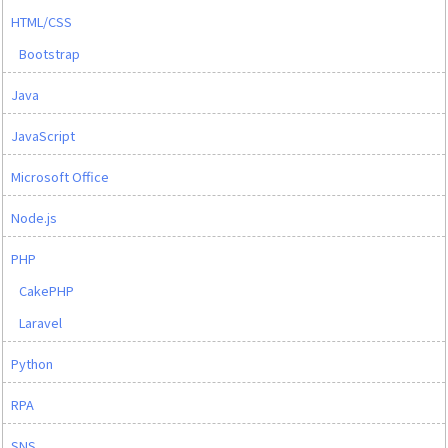
HTML/CSS
Bootstrap
Java
JavaScript
Microsoft Office
Node.js
PHP
CakePHP
Laravel
Python
RPA
SNS