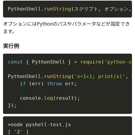
Copy
PythonShell
.
runString
(
スクリプト
,
 オプション
,
オプションにはPythonのパスやパラメータなどが設定でき
ます。
実行例
Copy
const
{
 PythonShell 
}
=
require
(
'python-sh
PythonShell
.
runString
(
'x=1+1; print(x)'
,
n
if
(
err
)
throw
 err
;
    console
.
log
(
result
)
;
}
)
;
Copy
>node pyshell-test.js
