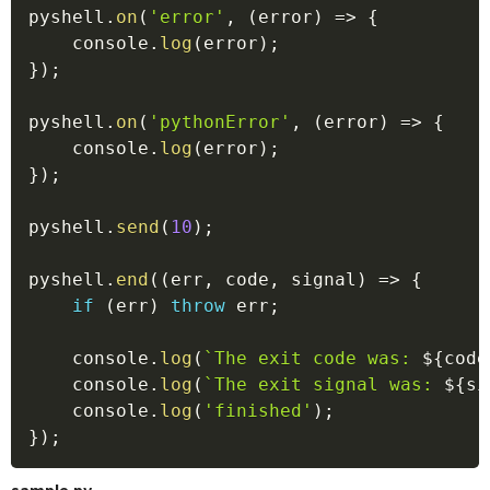
pyshell
.
on
(
'error'
,
(
error
)
=>
{
    console
.
log
(
error
)
;
}
)
;
pyshell
.
on
(
'pythonError'
,
(
error
)
=>
{
    console
.
log
(
error
)
;
}
)
;
pyshell
.
send
(
10
)
;
pyshell
.
end
(
(
err
,
 code
,
 signal
)
=>
{
if
(
err
)
throw
 err
;
    console
.
log
(
`
The exit code was: 
${
code
    console
.
log
(
`
The exit signal was: 
${
si
    console
.
log
(
'finished'
)
;
}
)
;
sample.py