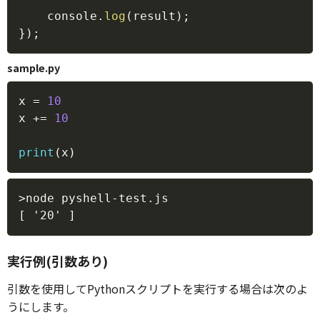
    console
.
log
(
result
)
;
}
)
;
sample.py
Copy
x 
=
10
x 
+=
10
print
(
x
)
Copy
>node pyshell-test.js

実行例(引数あり)
引数を使用してPythonスクリプトを実行する場合は次のよ
うにします。