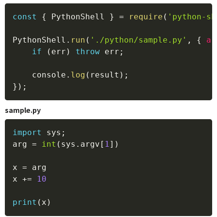
Copy
const
{
 PythonShell 
}
=
require
(
'python-sh
PythonShell
.
run
(
'./python/sample.py'
,
{
ar
if
(
err
)
throw
 err
;
    console
.
log
(
result
)
;
}
)
;
sample.py
Copy
import
 sys
;
arg 
=
int
(
sys
.
argv
[
1
]
)
x 
=
 arg

x 
+=
10
print
(
x
)