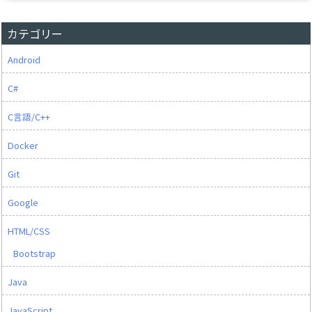
カテゴリー
Android
C#
C言語/C++
Docker
Git
Google
HTML/CSS
Bootstrap
Java
JavaScript