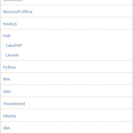
Microsoft Office
Node.js
PHP
CakePHP
Laravel
Python
RPA
SNS
Thunderbird
Ubuntu
VBA