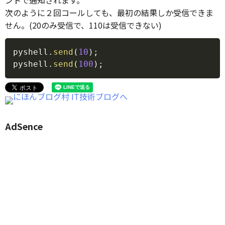
次のように２回コールしても、最初の結果しか受信できま
せん。(20のみ受信で、110は受信できない)
Copy
pyshell
.
send
(
10
)
;
pyshell
.
send
(
100
)
;
AdSence