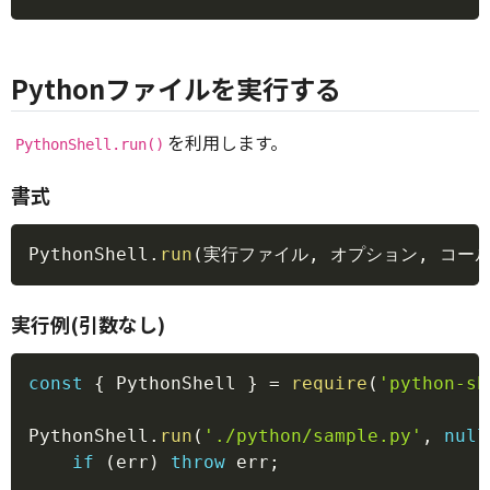
Pythonファイルを実行する
を利用します。
PythonShell.run()
書式
Copy
PythonShell
.
run
(
実行ファイル
,
 オプション
,
 コー
実行例(引数なし)
Copy
const
{
 PythonShell 
}
=
require
(
'python-sh
PythonShell
.
run
(
'./python/sample.py'
,
null
if
(
err
)
throw
 err
;