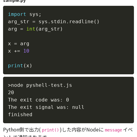
Copy
import
 sys
;
arg_str 
=
 sys
.
stdin
.
readline
(
)
arg 
=
int
(
arg_str
)
x 
=
 arg

x 
+=
10
print
(
x
)
Copy
>node pyshell-test.js

20

The exit code was: 0

The exit signal was: null

Python側で出力(
)した内容がNodeに
イベ
print()
message
ントで通知されます。