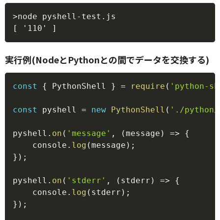
Copy
>node pyshell-test.js

実行例(NodeとPythonとの間でデータを交換する)
Copy
const
{
 PythonShell 
}
=
require
(
'python-sh
const
 pyshell 
=
new
PythonShell
(
'./python/
pyshell
.
on
(
'message'
,
(
message
)
=>
{
    console
.
log
(
message
)
;
}
)
;
pyshell
.
on
(
'stderr'
,
(
stderr
)
=>
{
    console
.
log
(
stderr
)
;
}
)
;