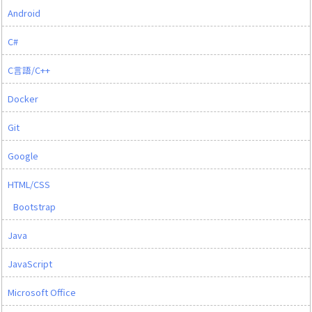
Android
C#
C言語/C++
Docker
Git
Google
HTML/CSS
Bootstrap
Java
JavaScript
Microsoft Office