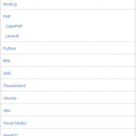
Node.js
PHP
CakePHP
Laravel
Python
RPA
SNS
Thunderbird
Ubuntu
VBA
Visual Studio
WebRTC