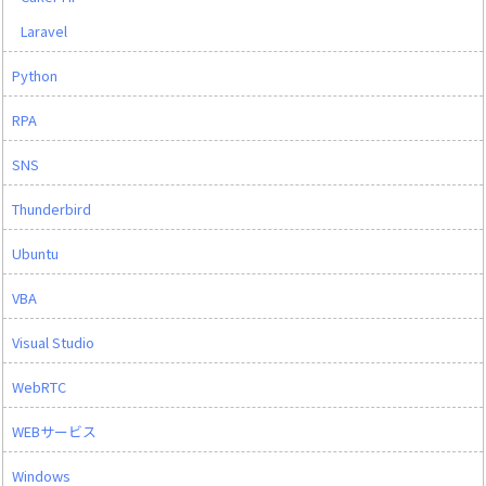
Laravel
Python
RPA
SNS
Thunderbird
Ubuntu
VBA
Visual Studio
WebRTC
WEBサービス
Windows