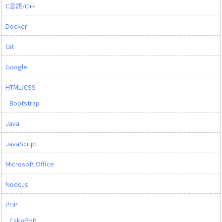
C言語/C++
Docker
Git
Google
HTML/CSS
Bootstrap
Java
JavaScript
Microsoft Office
Node.js
PHP
CakePHP