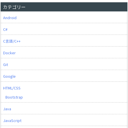
カテゴリー
Android
C#
C言語/C++
Docker
Git
Google
HTML/CSS
Bootstrap
Java
JavaScript