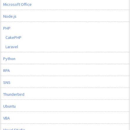
Microsoft Office
Node.js
PHP
CakePHP
Laravel
Python
RPA
SNS
Thunderbird
Ubuntu
VBA
Visual Studio