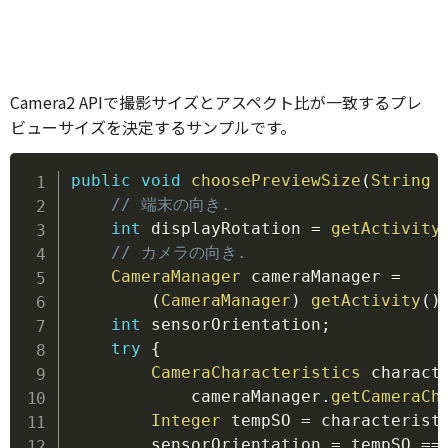
Camera2 APIで撮影サイズとアスペクト比が一致するプレ
ビューサイズを決定するサンプルです。
Copy
public
void
choosePreviewSize
(
String
 
// 端末の向き.
int
 displayRotation 
=
getActivity
// カメラの向き.
CameraManager
 cameraManager 
=
(
CameraManager
)
getActivity
(
)
int
 sensorOrientation
;
try
{
CameraCharacteristics
 charact
            cameraManager
.
getCameraCh
Integer
 tempSO 
=
 characterist
        sensorOrientation 
=
 tempSO 
==