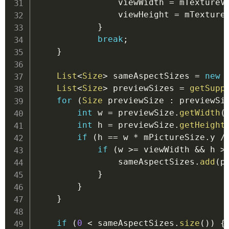
                viewWidth 
=
 mTextureV
                viewHeight 
=
 mTexture
}
break
;
}
List
<
Size
>
 sameAspectSizes 
=
new
List
<
Size
>
 previewSizes 
=
getSupp
for
(
Size
 previewSize 
:
 previewSi
int
 w 
=
 previewSize
.
getWidth
(
int
 h 
=
 previewSize
.
getHeight
if
(
h 
==
 w 
*
 mPictureSize
.
y 
/
if
(
w 
>=
 viewWidth 
&&
 h 
>
                sameAspectSizes
.
add
(
p
}
}
}
if
(
0
<
 sameAspectSizes
.
size
(
)
)
{