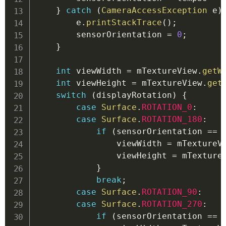
}
catch
(
CameraAccessException
 e
)
        e
.
printStackTrace
(
)
;
        sensorOrientation 
=
0
;
}
int
 viewWidth 
=
 mTextureView
.
getW
int
 viewHeight 
=
 mTextureView
.
get
switch
(
displayRotation
)
{
case
Surface
.
ROTATION_0
:
case
Surface
.
ROTATION_180
:
if
(
sensorOrientation 
==
                viewWidth 
=
 mTextureV
                viewHeight 
=
 mTexture
}
break
;
case
Surface
.
ROTATION_90
:
case
Surface
.
ROTATION_270
:
if
(
sensorOrientation 
==