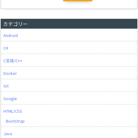
カテゴリー
Android
C#
C言語/C++
Docker
Git
Google
HTML/CSS
Bootstrap
Java