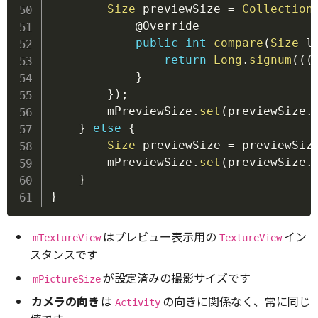
Size
 previewSize 
=
Collection
@Override
public
int
compare
(
Size
 l
return
Long
.
signum
(
(
(
}
}
)
;
        mPreviewSize
.
set
(
previewSize
.
}
else
{
Size
 previewSize 
=
 previewSiz
        mPreviewSize
.
set
(
previewSize
.
}
}
はプレビュー表示用の
イン
mTextureView
TextureView
スタンスです
が設定済みの撮影サイズです
mPictureSize
カメラの向き
は
の向きに関係なく、常に同じ
Activity