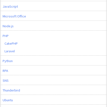
JavaScript
Microsoft Office
Node.js
PHP
CakePHP
Laravel
Python
RPA
SNS
Thunderbird
Ubuntu