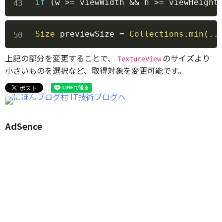
if
(
w 
>=
 viewWidth 
&&
 h 
>=
 viewHeight
Copy
Size
 previewSize 
=
Collections
.
min
(
.
.
上記の部分を変更することで、
のサイズより
TextureView
小さいものを選択など、取得対象を変更可能です。
AdSence