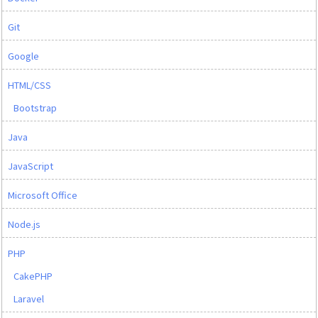
Git
Google
HTML/CSS
Bootstrap
Java
JavaScript
Microsoft Office
Node.js
PHP
CakePHP
Laravel