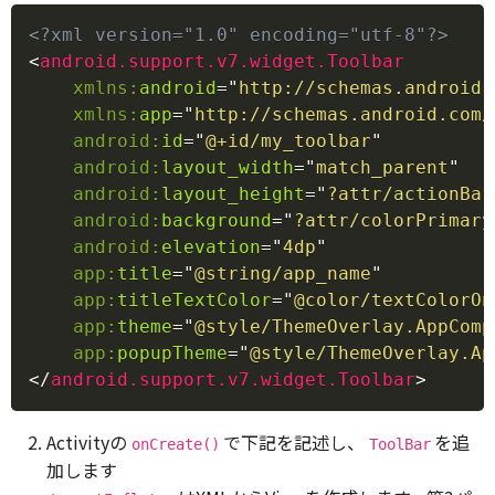
Copy
<?xml version="1.0" encoding="utf-8"?>
<
android.support.v7.widget.Toolbar
xmlns:
android
=
"
http://schemas.android.
xmlns:
app
=
"
http://schemas.android.com/
android:
id
=
"
@+id/my_toolbar
"
android:
layout_width
=
"
match_parent
"
android:
layout_height
=
"
?attr/actionBar
android:
background
=
"
?attr/colorPrimary
android:
elevation
=
"
4dp
"
app:
title
=
"
@string/app_name
"
app:
titleTextColor
=
"
@color/textColorOn
app:
theme
=
"
@style/ThemeOverlay.AppComp
app:
popupTheme
=
"
@style/ThemeOverlay.Ap
</
android.support.v7.widget.Toolbar
>
Activityの
で下記を記述し、
を追
onCreate()
ToolBar
加します