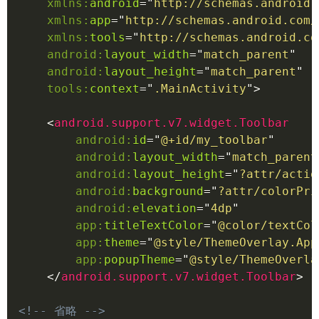
xmlns:
android
=
"
http://schemas.android.
xmlns:
app
=
"
http://schemas.android.com/
xmlns:
tools
=
"
http://schemas.android.co
android:
layout_width
=
"
match_parent
"
android:
layout_height
=
"
match_parent
"
tools:
context
=
"
.MainActivity
"
>
<
android.support.v7.widget.Toolbar
android:
id
=
"
@+id/my_toolbar
"
android:
layout_width
=
"
match_parent
android:
layout_height
=
"
?attr/actio
android:
background
=
"
?attr/colorPri
android:
elevation
=
"
4dp
"
app:
titleTextColor
=
"
@color/textCol
app:
theme
=
"
@style/ThemeOverlay.App
app:
popupTheme
=
"
@style/ThemeOverla
</
android.support.v7.widget.Toolbar
>
<!-- 省略 -->