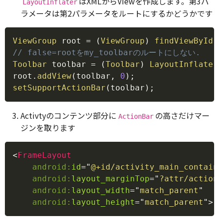
はXMLからViewを作成します。第3パ
LayoutInflater
ラメータは第2パラメータをルートにするかどうかです
Copy
ViewGroup
 root 
=
(
ViewGroup
)
findViewById
(
// false=rootをmy_toolbarのルートにしない.
Toolbar
 toolbar 
=
(
Toolbar
)
LayoutInflater
root
.
addView
(
toolbar
,
0
)
;
setSupportActionBar
(
toolbar
)
;
Activtyのコンテンツ部分に
の高さだけマー
ActionBar
ジンを取ります
Copy
<
FrameLayout
android:
id
=
"
@+id/activity_main_contain
android:
layout_marginTop
=
"
?attr/action
android:
layout_width
=
"
match_parent
"
android:
layout_height
=
"
match_parent
"
>