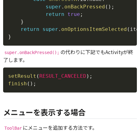
super
.
onBackPressed
(
)
;
return
true
;
}
return
super
.
onOptionsItemSelected
(
ite
}
の代わりに下記でもActivityが終
super.onBackPressed();
了します。
Copy
setResult
(
RESULT_CANCELED
)
;
finish
(
)
;
メニューを表示する場合
にメニューを追加する方法です。
ToolBar