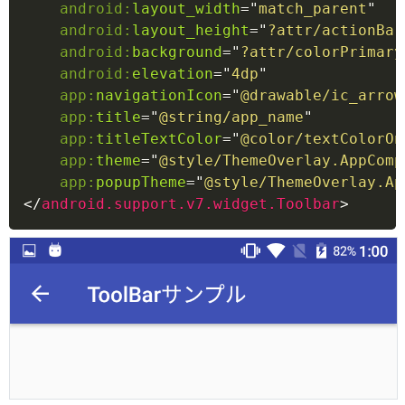
android:
layout_width
=
"
match_parent
"
android:
layout_height
=
"
?attr/actionBar
android:
background
=
"
?attr/colorPrimary
android:
elevation
=
"
4dp
"
app:
navigationIcon
=
"
@drawable/ic_arrow
app:
title
=
"
@string/app_name
"
app:
titleTextColor
=
"
@color/textColorOn
app:
theme
=
"
@style/ThemeOverlay.AppComp
app:
popupTheme
=
"
@style/ThemeOverlay.Ap
</
android.support.v7.widget.Toolbar
>