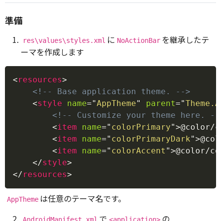
準備
に
を継承したテ
res\values\styles.xml
NoActionBar
ーマを作成します
Copy
<
resources
>
<!-- Base application theme. -->
<
style
name
=
"
AppTheme
"
parent
=
"
Theme.A
<!-- Customize your theme here. --
<
item
name
=
"
colorPrimary
"
>
@color/c
<
item
name
=
"
colorPrimaryDark
"
>
@col
<
item
name
=
"
colorAccent
"
>
@color/co
</
style
>
</
resources
>
は任意のテーマ名です。
AppTheme
で
の
AndroidManifest.xml
<application>