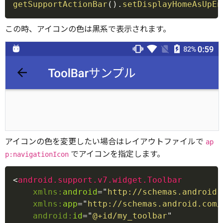
getSupportActionBar
(
)
.
setDisplayHomeAsUpEn
この時、アイコンの色は黒系で表示されます。
アイコンの色を変更したい場合はレイアウトファイルで
ap
でアイコンを指定します。
p:navigationIcon
Copy
<
android.support.v7.widget.Toolbar
xmlns:
android
=
"
http://schemas.android.
xmlns:
app
=
"
http://schemas.android.com/
android:
id
=
"
@+id/my_toolbar
"