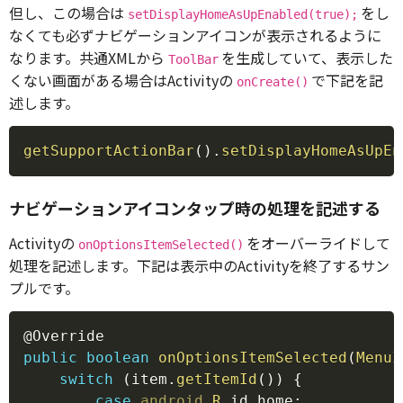
但し、この場合は
をし
setDisplayHomeAsUpEnabled(true);
なくても必ずナビゲーションアイコンが表示されるように
なります。共通XMLから
を生成していて、表示した
ToolBar
くない画面がある場合はActivityの
で下記を記
onCreate()
述します。
Copy
getSupportActionBar
(
)
.
setDisplayHomeAsUpEn
ナビゲーションアイコンタップ時の処理を記述する
Activityの
をオーバーライドして
onOptionsItemSelected()
処理を記述します。下記は表示中のActivityを終了するサン
プルです。
Copy
@Override
public
boolean
onOptionsItemSelected
(
MenuI
switch
(
item
.
getItemId
(
)
)
{
case
android
.
R
.
id
.
home
: