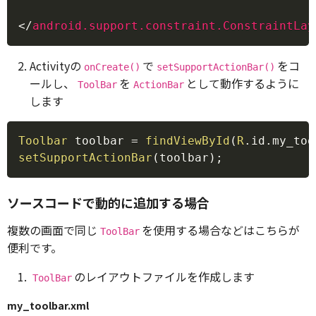
</
android.support.constraint.ConstraintLay
Activityの
で
をコ
onCreate()
setSupportActionBar()
ールし、
を
として動作するように
ToolBar
ActionBar
します
Copy
Toolbar
 toolbar 
=
findViewById
(
R
.
id
.
my_too
setSupportActionBar
(
toolbar
)
;
ソースコードで動的に追加する場合
複数の画面で同じ
を使用する場合などはこちらが
ToolBar
便利です。
のレイアウトファイルを作成します
ToolBar
my_toolbar.xml