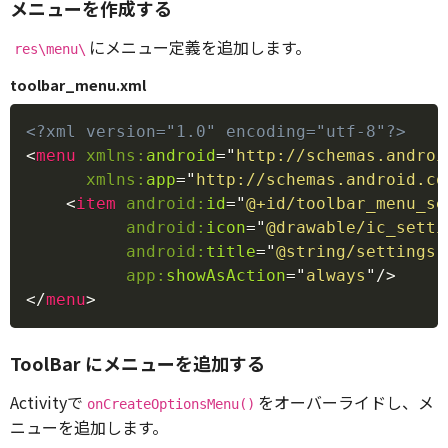
メニューを作成する
にメニュー定義を追加します。
res\menu\
toolbar_menu.xml
Copy
<?xml version="1.0" encoding="utf-8"?>
<
menu
xmlns:
android
=
"
http://schemas.androi
xmlns:
app
=
"
http://schemas.android.co
<
item
android:
id
=
"
@+id/toolbar_menu_se
android:
icon
=
"
@drawable/ic_setti
android:
title
=
"
@string/settings
"
app:
showAsAction
=
"
always
"
/>
</
menu
>
ToolBar にメニューを追加する
Activityで
をオーバーライドし、メ
onCreateOptionsMenu()
ニューを追加します。