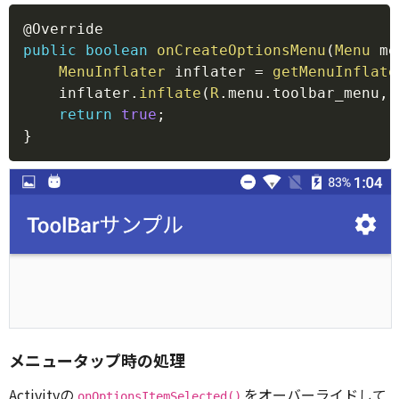
Copy
@Override
public
boolean
onCreateOptionsMenu
(
Menu
 me
MenuInflater
 inflater 
=
getMenuInflate
    inflater
.
inflate
(
R
.
menu
.
toolbar_menu
,
 
return
true
;
}
メニュータップ時の処理
Activityの
をオーバーライドして
onOptionsItemSelected()