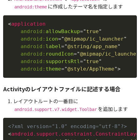
に作成したテーマ名を指定します
android:theme
Copy
<
application
android:
allowBackup
=
"
true
"
android:
icon
=
"
@mipmap/ic_launcher
"
android:
label
=
"
@string/app_name
"
android:
roundIcon
=
"
@mipmap/ic_launcher
android:
supportsRtl
=
"
true
"
android:
theme
=
"
@style/AppTheme
"
>
Activityのレイアウトファイルに記述する場合
レイアウトルートの一番目に
を追加します
android.support.v7.widget.Toolbar
Copy
<?xml version="1.0" encoding="utf-8"?>
<
android.support.constraint.ConstraintLayo