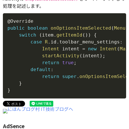
処理を記述します。
Copy
@Override
public
boolean
onOptionsItemSelected
(
MenuI
switch
(
item
.
getItemId
(
)
)
{
case
R
.
id
.
toolbar_menu_settings
:
Intent
 intent 
=
new
Intent
(
Mai
startActivity
(
intent
)
;
return
true
;
default
:
return
super
.
onOptionsItemSele
}
}
AdSence