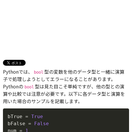
Pythonでは、
型の変数を他のデータ型と一緒に演算
bool
子で処理しようとしてエラーになることがあります。
Pythonの
型は見た目こそ単純ですが、他の型との演
bool
算や比較では注意が必要です。以下に各データ型と演算を
用いた場合のサンプルを記載します。
Copy
bTrue 
=
True
bFalse 
=
False
num 
=
1