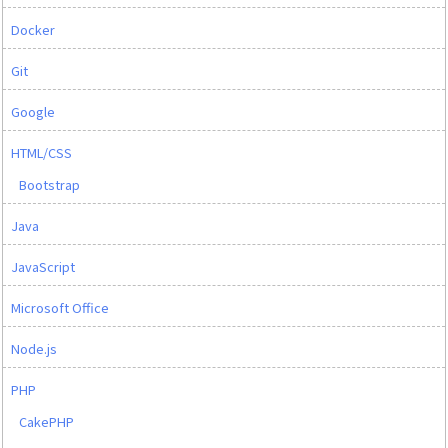
Docker
Git
Google
HTML/CSS
Bootstrap
Java
JavaScript
Microsoft Office
Node.js
PHP
CakePHP