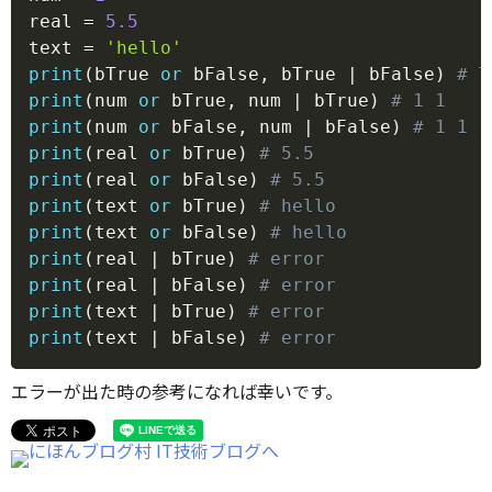
real 
=
5.5
text 
=
'hello'
print
(
bTrue 
or
 bFalse
,
 bTrue 
|
 bFalse
)
# T
print
(
num 
or
 bTrue
,
 num 
|
 bTrue
)
# 1 1
print
(
num 
or
 bFalse
,
 num 
|
 bFalse
)
# 1 1
print
(
real 
or
 bTrue
)
# 5.5
print
(
real 
or
 bFalse
)
# 5.5
print
(
text 
or
 bTrue
)
# hello
print
(
text 
or
 bFalse
)
# hello
print
(
real 
|
 bTrue
)
# error
print
(
real 
|
 bFalse
)
# error
print
(
text 
|
 bTrue
)
# error
print
(
text 
|
 bFalse
)
# error
エラーが出た時の参考になれば幸いです。