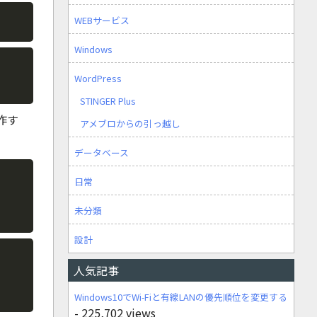
Copy
WEBサービス
Windows
Copy
WordPress
STINGER Plus
作す
アメブロからの引っ越し
データベース
Copy
日常
未分類
設計
Copy
人気記事
Windows10でWi-Fiと有線LANの優先順位を変更する
- 225,702 views