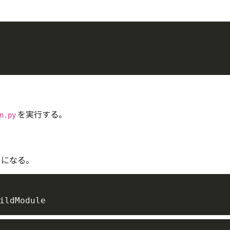
を実行する。
n.py
ーになる。
ildModule