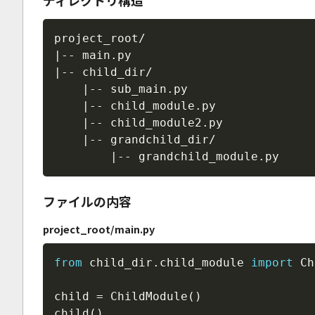
ディレクトリ構造
project_root/

|-- main.py

|-- child_dir/

    |-- sub_main.py

    |-- child_module.py

    |-- child_module2.py

    |-- grandchild_dir/

        |-- grandchild_module.py
ファイルの内容
project_root/main.py
from
 child_dir
.
child_module 
import
 Ch
child 
=
 ChildModule
(
)
child
(
)