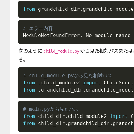
from
 grandchild_dir
.
grandchild_module
# エラー内容
ModuleNotFoundError: No module named 
次のように
から見た相対パスまたは
child_module.py
る。
# child_module.pyから見た相対パス
from
.
child_module2 
import
from
.
grandchild_dir
.
grandchild_modul
# main.pyから見たパス
from
 child_dir
.
child_module2 
import
from
 child_dir
.
grandchild_dir
.
grandch