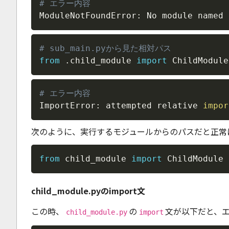
# エラー内容
ModuleNotFoundError: No module named 
# sub_main.pyから見た相対パス
from
.
child_module 
import
 ChildModule
# エラー内容
ImportError: attempted relative 
impor
次のように、実行するモジュールからのパスだと正常
from
 child_module 
import
 ChildModule
child_module.pyのimport文
この時、
の
文が以下だと、
child_module.py
import