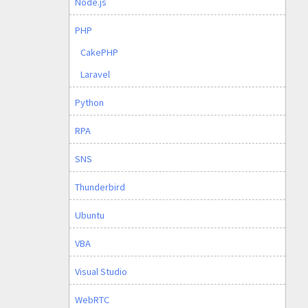
Node.js
PHP
CakePHP
Laravel
Python
RPA
SNS
Thunderbird
Ubuntu
VBA
Visual Studio
WebRTC