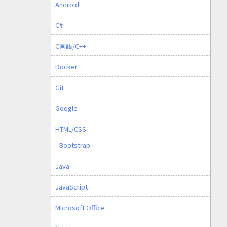
Android
C#
C言語/C++
Docker
Git
Google
HTML/CSS
Bootstrap
Java
JavaScript
Microsoft Office