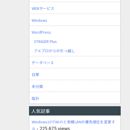
WEBサービス
Windows
WordPress
STINGER Plus
アメブロからの引っ越し
データベース
日常
未分類
設計
人気記事
Windows10でWi-Fiと有線LANの優先順位を変更す
- 225,675 views
る