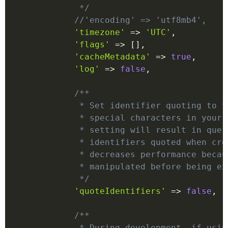
             */
//'encoding' => 'utf8mb4',
'timezone'
=>
'UTC'
,
'flags'
=>
[
]
,
'cacheMetadata'
=>
true
,
'log'
=>
false
,
/**

             * Set identifier quoting to t
             * special characters in your 
             * setting will result in quer
             * identifiers quoted when cre
             * decreases performance becau
             * manipulated before being exe
             */
'quoteIdentifiers'
=>
false
,
/**

             * During development, if usin