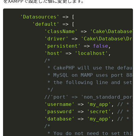
をXAMPPで設定した値に変更します。
Copy
'Datasources'
=>
[
'default'
=>
[
'className'
=>
'Cake\Database\
'driver'
=>
'Cake\Database\Dri
'persistent'
=>
false
,
'host'
=>
'localhost'
,
/*

             * CakePHP will use the defaul
             * MySQL on MAMP uses port 888
             * the following line and set 
             */
//'port' => 'non_standard_port
'username'
=>
'my_app'
,
// *
'password'
=>
'secret'
,
// *
'database'
=>
'my_app'
,
// *
/*

             * You do not need to set this