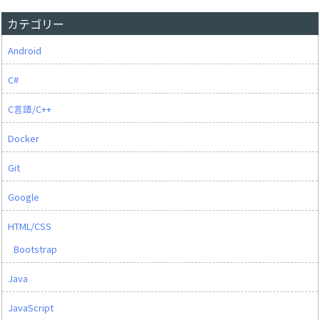
カテゴリー
Android
C#
C言語/C++
Docker
Git
Google
HTML/CSS
Bootstrap
Java
JavaScript