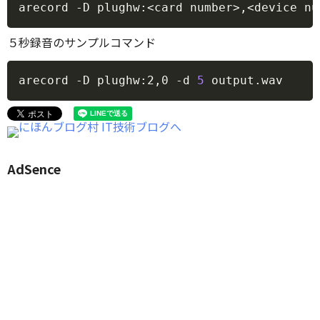
Copy
arecord 
-D
 plughw:
<
card number
>
,
<
device nu
５秒録音のサンプルコマンド
Copy
arecord 
-D
 plughw:2,0 
-d
5
 output.wav
AdSence