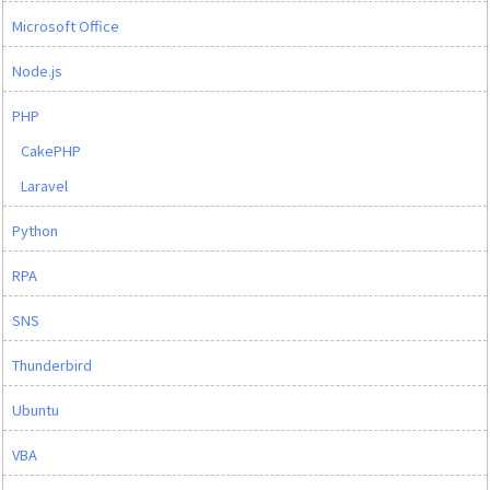
Microsoft Office
Node.js
PHP
CakePHP
Laravel
Python
RPA
SNS
Thunderbird
Ubuntu
VBA