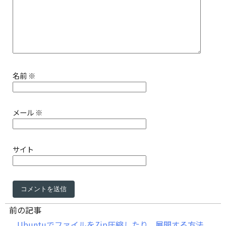
名前
※
メール
※
サイト
前の記事
UbuntuでファイルをZip圧縮したり、展開する方法