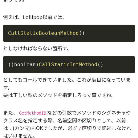
例えば、Lollipop以前では、
Copy
CallStaticBooleanMethod
(
)
としなければならない箇所で、
Copy
(
jboolean
)
CallStaticIntMethod
(
)
としてもコールできていました。これが駄目になっていま
す。
要は正しい型のメソッドを指定しろって事ですね。
また、
などの引数でメソッドのシグネチャや
GetMethodID
クラス名を指定する際、名前空間の区切りとして、以前
は
(カンマ)もOKでしたが、必ず
区切りで記述しなけれ
.
/
ばいけません。