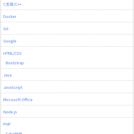
C言語/C++
Docker
Git
Google
HTML/CSS
Bootstrap
Java
JavaScript
Microsoft Office
Node.js
PHP
CakePHP