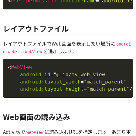
<
uses-permission
android:
name
=
"
android.per
レイアウトファイル
レイアウトファイルでWeb画面を表示したい場所に
androi
を追加します。
d.webkit.WebView
Copy
<
WebView
android:
id
=
"
@+id/my_web_view
"
android:
layout_width
=
"
match_parent
"
android:
layout_height
=
"
match_parent
"
/>
Web画面の読み込み
Activityで
に読み込むURLを指定します。あまり重
WebView