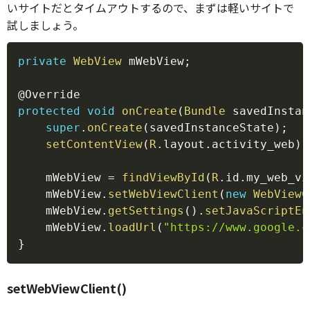
いサイトだとタイムアウトするので、まずは軽いサイトで
試しましょう。
Copy
private
WebView
 mWebView
;
@Override
protected
void
onCreate
(
Bundle
 savedInstan
super
.
onCreate
(
savedInstanceState
)
;
setContentView
(
R
.
layout
.
activity_web
)
;
    mWebView 
=
findViewById
(
R
.
id
.
my_web_vi
    mWebView
.
setWebViewClient
(
new
WebViewC
    mWebView
.
getSettings
(
)
.
setJavaScriptEn
    mWebView
.
loadUrl
(
"https://www.google.c
}
setWebViewClient()