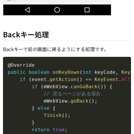
Backキー処理
Backキーで前の画面に戻るようにする処理です。
Copy
@Override
public
boolean
onKeyDown
(
int
 keyCode
,
KeyE
if
(
event
.
getAction
(
)
==
KeyEvent
.
ACTI
if
(
mWebView
.
canGoBack
(
)
)
{
// 戻るページがある場合.
            mWebView
.
goBack
(
)
;
}
else
{
finish
(
)
;
}
return
true
;