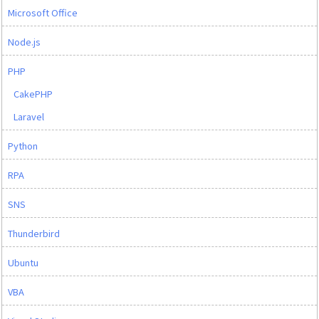
Microsoft Office
Node.js
PHP
CakePHP
Laravel
Python
RPA
SNS
Thunderbird
Ubuntu
VBA