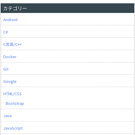
カテゴリー
Android
C#
C言語/C++
Docker
Git
Google
HTML/CSS
Bootstrap
Java
JavaScript