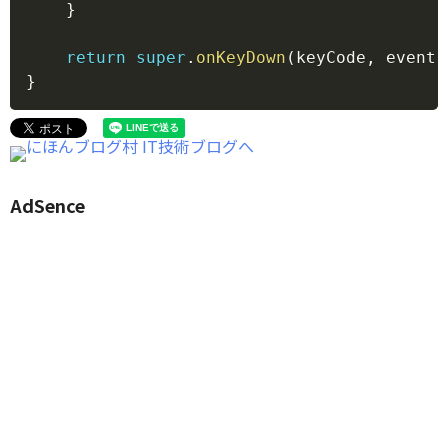
}
return
super
.
onKeyDown
(
keyCode
,
 event
)
}
AdSence