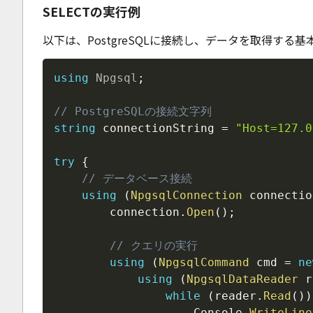
SELECTの実行例
以下は、PostgreSQLに接続し、データを取得する
using
Npgsql
;
// PostgreSQLの接続文字列
string
 connectionString 
=
"Host=127.0
try
{
// データベース接続
using
(
NpgsqlConnection
 connectio
        connection
.
Open
(
)
;
// クエリの実行
using
(
NpgsqlCommand
 cmd 
=
ne
using
(
NpgsqlDataReader
 r
while
(
reader
.
Read
(
)
)
                    Console
.
WriteLine