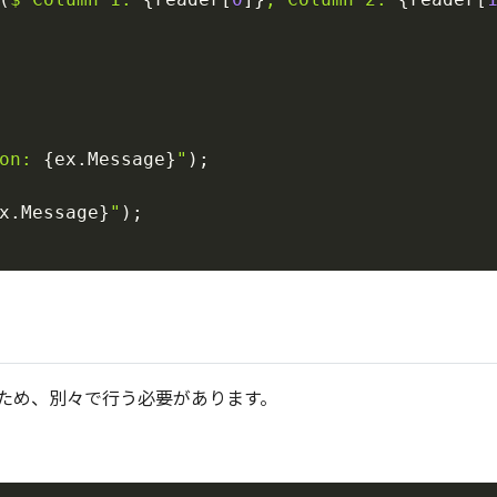
on: 
{
ex
.
Message
}
"
)
;
x
.
Message
}
"
)
;
ため、別々で行う必要があります。