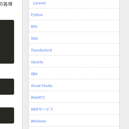
Laravel
の各項
Python
Copy
RPA
SNS
Thunderbird
Ubuntu
VBA
Copy
Visual Studio
WebRTC
WEBサービス
Copy
Windows