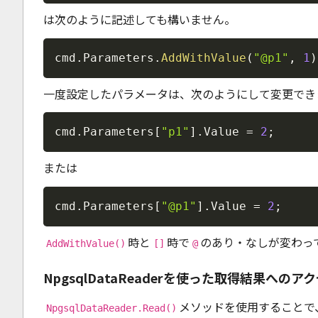
は次のように記述しても構いません。
cmd
.
Parameters
.
AddWithValue
(
"@p1"
,
1
)
一度設定したパラメータは、次のようにして変更でき
cmd
.
Parameters
[
"p1"
]
.
Value 
=
2
;
または
cmd
.
Parameters
[
"@p1"
]
.
Value 
=
2
;
時と
時で
のあり・なしが変わっ
AddWithValue()
[]
@
NpgsqlDataReaderを使った取得結果へのア
メソッドを使用することで
NpgsqlDataReader.Read()