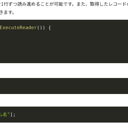
を1行ずつ読み進めることが可能です。また、取得したレコード
きます。
ExecuteReader
(
)
)
{
ム名"
]
;