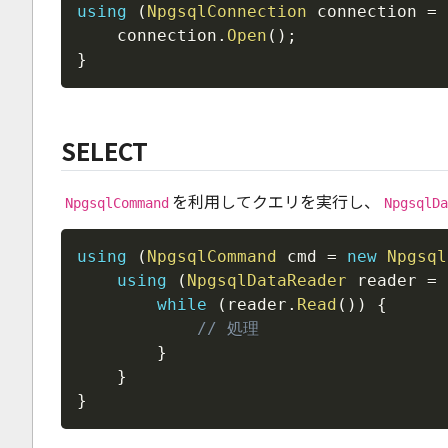
using
(
NpgsqlConnection
 connection 
=
    connection
.
Open
(
)
;
}
SELECT
を利用してクエリを実行し、
NpgsqlCommand
NpgsqlDa
using
(
NpgsqlCommand
 cmd 
=
new
Npgsql
using
(
NpgsqlDataReader
 reader 
=
 
while
(
reader
.
Read
(
)
)
{
// 処理
}
}
}