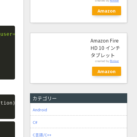
created by
Rinker
Amazon
Copy
_user=($2)"
,
 connection
)
{
Amazon Fire
HD 10 インチ
タブレット
created by
Rinker
Amazon
カテゴリー
Copy
ction
)
;
Android
C#
Copy
C言語/C++