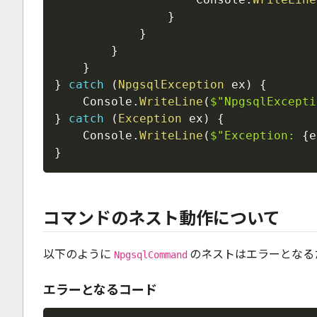
}
}
}
}
}
catch
(
NpgsqlException
 ex
)
{
    Console
.
WriteLine
(
$"NpgsqlExcepti
}
catch
(
Exception
 ex
)
{
    Console
.
WriteLine
(
$"Exception: 
{
e
}
コマンドのネスト動作について
以下のように
のネストはエラーとなる
NpgsqlCommand
エラーとなるコード