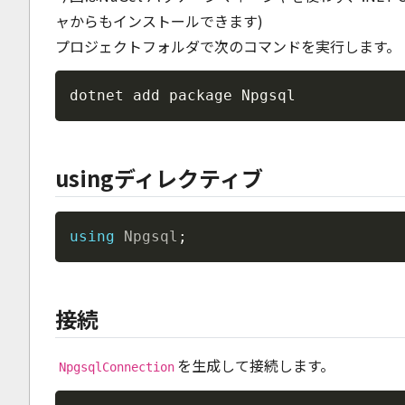
ャからもインストールできます)
プロジェクトフォルダで次のコマンドを実行します。
dotnet add package Npgsql
usingディレクティブ
using
Npgsql
;
接続
を生成して接続します。
NpgsqlConnection