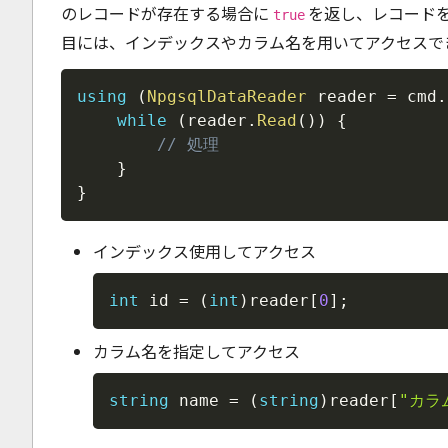
のレコードが存在する場合に
を返し、レコード
true
目には、インデックスやカラム名を用いてアクセスで
using
(
NpgsqlDataReader
 reader 
=
 cmd
.
while
(
reader
.
Read
(
)
)
{
// 処理
}
}
インデックス使用してアクセス
int
 id 
=
(
int
)
reader
[
0
]
;
カラム名を指定してアクセス
string
 name 
=
(
string
)
reader
[
"カラ