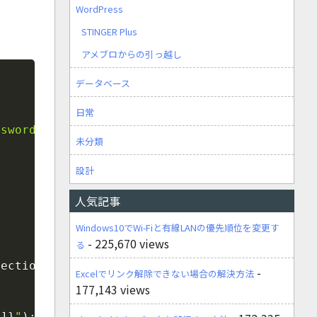
WordPress
STINGER Plus
アメブロからの引っ越し
Copy
データベース
日常
ssword;Database=mydatabase"
;
未分類
設計
{
人気記事
Windows10でWi-Fiと有線LANの優先順位を変更す
- 225,670 views
る
nection
)
)
{
-
Excelでリンク解除できない場合の解決方法
177,143 views
1
]
}
"
)
;