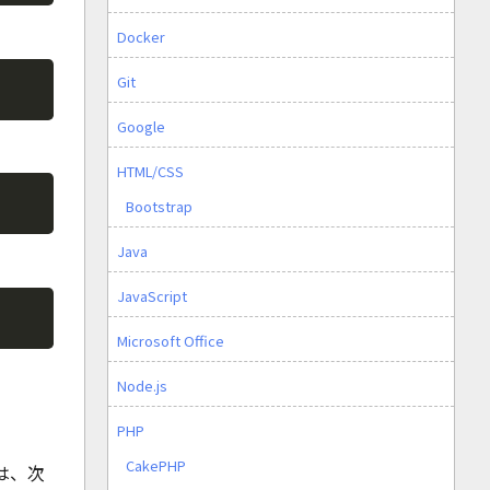
Docker
Copy
Git
Google
HTML/CSS
Copy
Bootstrap
Java
JavaScript
Copy
Microsoft Office
Node.js
PHP
CakePHP
は、次