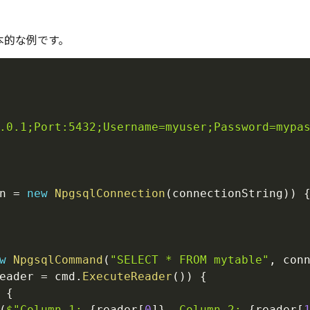
基本的な例です。
.0.1;Port:5432;Username=myuser;Password=mypa
n 
=
new
NpgsqlConnection
(
connectionString
)
)
w
NpgsqlCommand
(
"SELECT * FROM mytable"
,
 con
eader 
=
 cmd
.
ExecuteReader
(
)
)
{
{
(
$"Column 1: 
{
reader
[
0
]
}
, Column 2: 
{
reader
[