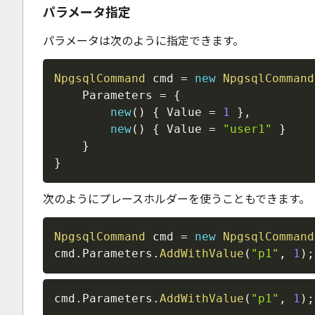
パラメータ指定
パラメータは次のように指定できます。
NpgsqlCommand
 cmd 
=
new
NpgsqlCommand
    Parameters 
=
{
new
(
)
{
 Value 
=
1
}
,
new
(
)
{
 Value 
=
"user1"
}
}
}
次のようにプレースホルダーを使うこともできます。
NpgsqlCommand
 cmd 
=
new
NpgsqlCommand
cmd
.
Parameters
.
AddWithValue
(
"p1"
,
1
)
;
cmd
.
Parameters
.
AddWithValue
(
"p1"
,
1
)
;