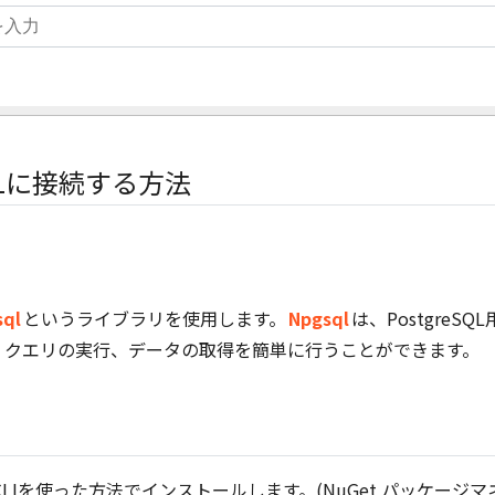
SQLに接続する方法
sql
というライブラリを使用します。
Npgsql
は、PostgreSQL
、クエリの実行、データの取得を簡単に行うことができます。
 CLIを使った方法でインストールします。(NuGet パッケージ