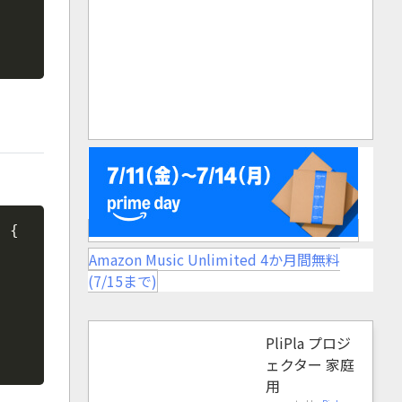
Copy
Copy
)
{
Amazon Music Unlimited 4か月間無料
(7/15まで)
PliPla プロジ
ェクター 家庭
用