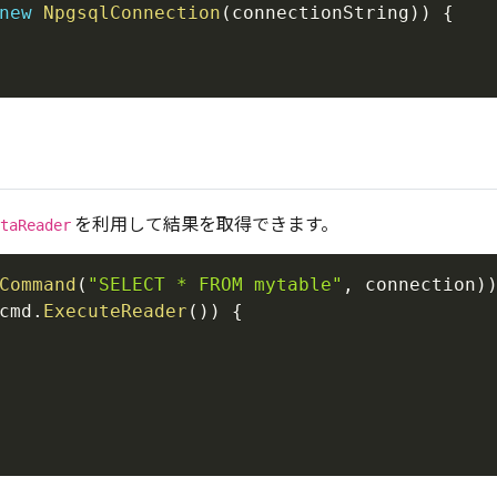
new
NpgsqlConnection
(
connectionString
)
)
{
を利用して結果を取得できます。
taReader
Command
(
"SELECT * FROM mytable"
,
 connection
)
cmd
.
ExecuteReader
(
)
)
{