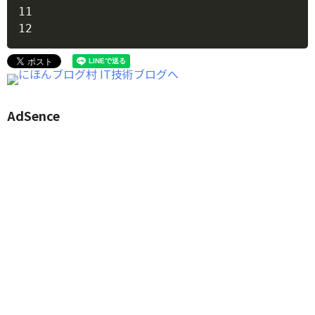
11

AdSence