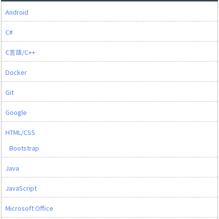
Android
C#
C言語/C++
Docker
Git
Google
HTML/CSS
Bootstrap
Java
JavaScript
Microsoft Office