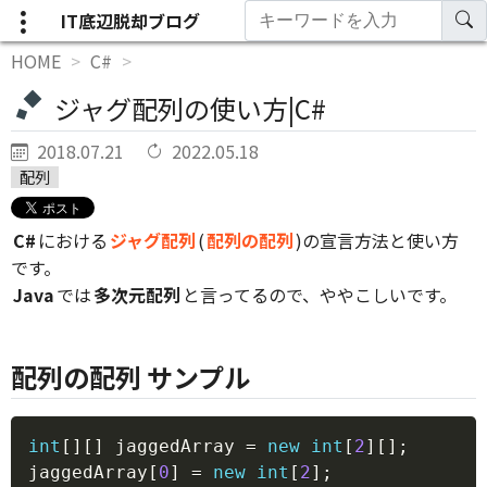
IT底辺脱却ブログ
HOME
C#
ジャグ配列の使い方|C#
2018.07.21
2022.05.18
配列
C#
における
ジャグ配列
(
配列の配列
)の宣言方法と使い方
です。
Java
では
多次元配列
と言ってるので、ややこしいです。
配列の配列 サンプル
Copy
int
[
]
[
]
 jaggedArray 
=
new
int
[
2
]
[
]
;
jaggedArray
[
0
]
=
new
int
[
2
]
;