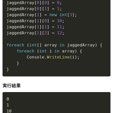
jaggedArray
[
0
]
[
0
]
=
0
;
jaggedArray
[
0
]
[
1
]
=
1
;
jaggedArray
[
1
]
=
new
int
[
3
]
;
jaggedArray
[
1
]
[
0
]
=
10
;
jaggedArray
[
1
]
[
1
]
=
11
;
jaggedArray
[
1
]
[
2
]
=
12
;
foreach
(
int
[
]
 array 
in
 jaggedArray
)
{
foreach
(
int
 i 
in
 array
)
{
        Console
.
WriteLine
(
i
)
;
}
}
実行結果
Copy
0

1

10
