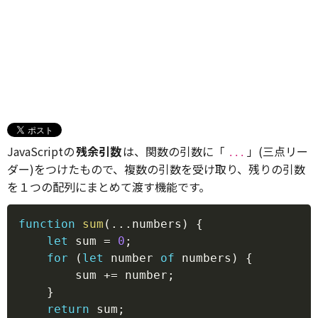
JavaScriptの
残余引数
は、関数の引数に「
」(三点リー
...
ダー)をつけたもので、複数の引数を受け取り、残りの引数
を１つの配列にまとめて渡す機能です。
Copy
function
sum
(
...
numbers
)
{
let
 sum 
=
0
;
for
(
let
 number 
of
 numbers
)
{
        sum 
+=
 number
;
}
return
 sum
;