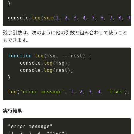
}
console
.
log
(
sum
(
1
,
2
,
3
,
4
,
5
,
6
,
7
,
8
,
9
,
残余引数は、次のように他の引数と組み合わせて使うこと
もできます。
Copy
function
log
(
msg
,
...
rest
)
{
    console
.
log
(
msg
)
;
    console
.
log
(
rest
)
;
}
log
(
'error message'
,
1
,
2
,
3
,
4
,
'five'
)
;
実行結果
Copy
"error message"
