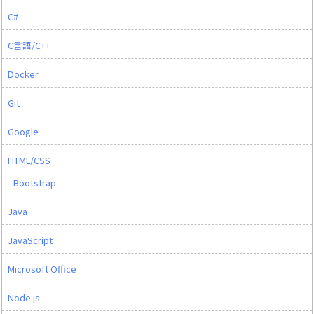
C#
C言語/C++
Docker
Git
Google
HTML/CSS
Bootstrap
Java
JavaScript
Microsoft Office
Node.js