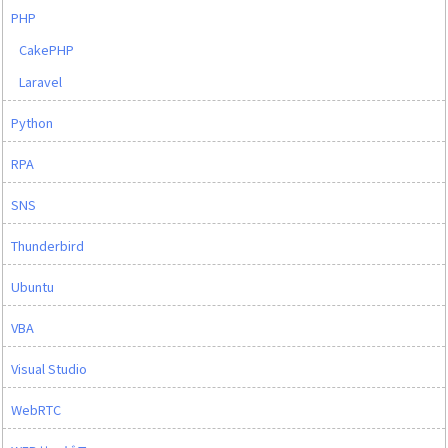
PHP
CakePHP
Laravel
Python
RPA
SNS
Thunderbird
Ubuntu
VBA
Visual Studio
WebRTC