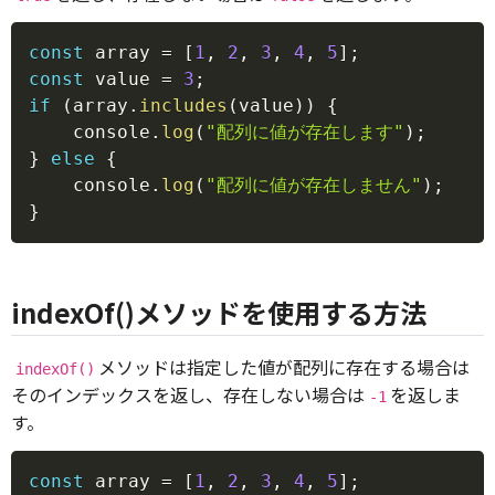
Copy
const
 array 
=
[
1
,
2
,
3
,
4
,
5
]
;
const
 value 
=
3
;
if
(
array
.
includes
(
value
)
)
{
    console
.
log
(
"配列に値が存在します"
)
;
}
else
{
    console
.
log
(
"配列に値が存在しません"
)
;
}
indexOf()メソッドを使用する方法
メソッドは指定した値が配列に存在する場合は
indexOf()
そのインデックスを返し、存在しない場合は
を返しま
-1
す。
Copy
const
 array 
=
[
1
,
2
,
3
,
4
,
5
]
;