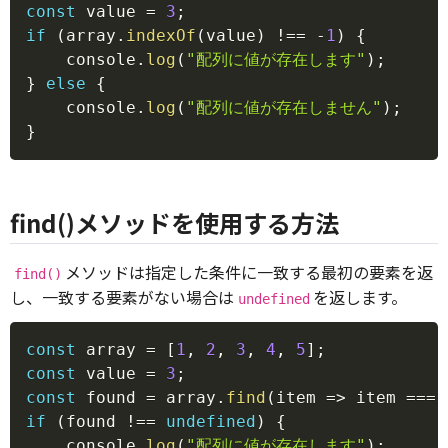
const
 value 
=
3
;
if
(
array
.
indexOf
(
value
)
!==
-
1
)
{
    console
.
log
(
"配列に値が存在します"
)
;
}
else
{
    console
.
log
(
"配列に値が存在しません"
)
;
}
find()メソッドを使用する方法
メソッドは指定した条件に一致する最初の要素を返
find()
し、一致する要素がない場合は
を返します。
undefined
Copy
const
 array 
=
[
1
,
2
,
3
,
4
,
5
]
;
const
 value 
=
3
;
const
 found 
=
 array
.
find
(
item
=>
 item 
===
 
if
(
found 
!==
undefined
)
{
    console
.
log
(
"配列に値が存在します"
)
;