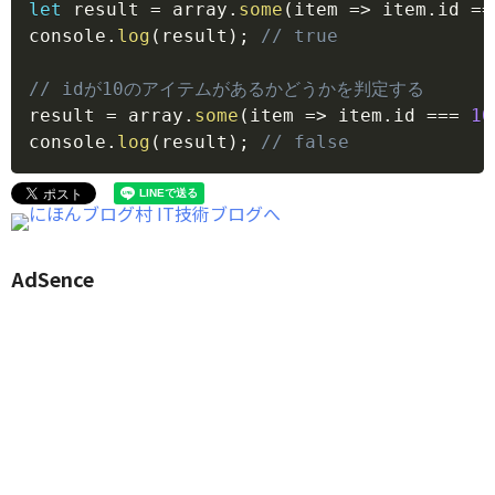
let
 result 
=
 array
.
some
(
item
=>
 item
.
id 
==
console
.
log
(
result
)
;
// true
// idが10のアイテムがあるかどうかを判定する
result 
=
 array
.
some
(
item
=>
 item
.
id 
===
10
console
.
log
(
result
)
;
// false
AdSence