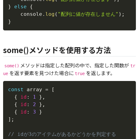
}
else
{
    console
.
log
(
"配列に値が存在しません"
)
;
}
some()メソッドを使用する方法
メソッドは指定した配列の中で、指定した関数が
some()
tr
を返す要素を見つけた場合に
を返します。
ue
true
Copy
const
 array 
=
[
{
id
:
1
}
,
{
id
:
2
}
,
{
id
:
3
}
]
;
// idが3のアイテムがあるかどうかを判定する