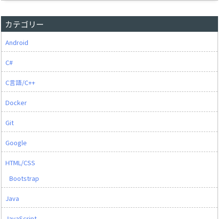
カテゴリー
Android
C#
C言語/C++
Docker
Git
Google
HTML/CSS
Bootstrap
Java
JavaScript