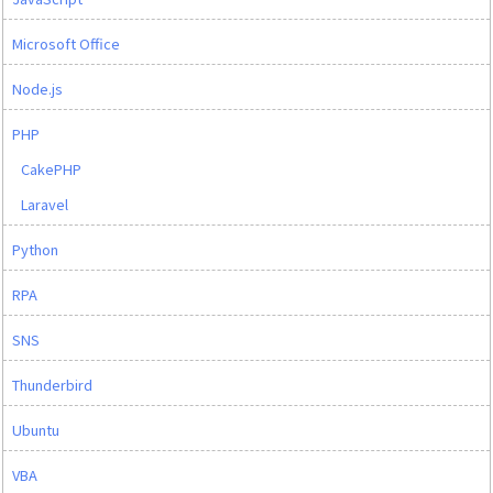
Microsoft Office
Node.js
PHP
CakePHP
Laravel
Python
RPA
SNS
Thunderbird
Ubuntu
VBA