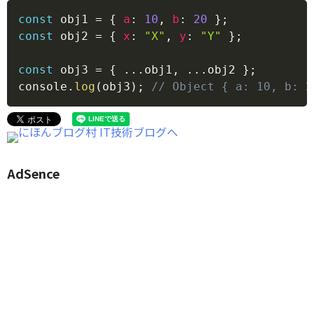
Copy
const
 obj1 
=
{
a
:
10
,
b
:
20
}
;
const
 obj2 
=
{
x
:
"X"
,
y
:
"Y"
}
;
const
 obj3 
=
{
...
obj1
,
...
obj2 
}
;
console
.
log
(
obj3
)
;
// Object { a: 10, b: 2
AdSence