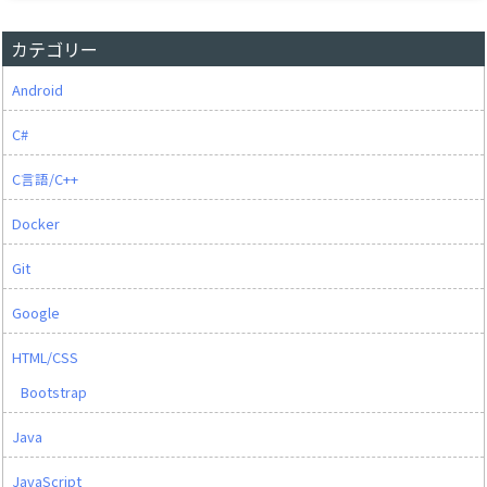
カテゴリー
Android
C#
C言語/C++
Docker
Git
Google
HTML/CSS
Bootstrap
Java
JavaScript