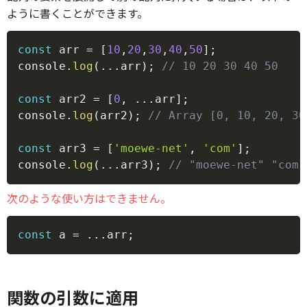
ように書くことができます。
Copy
const
 arr 
=
[
10
,
20
,
30
,
40
,
50
]
;
console
.
log
(
...
arr
)
;
// 10 20 30 40 50
const
 arr2 
=
[
0
,
...
arr
]
;
console
.
log
(
arr2
)
;
// Array [0, 10, 20, 30
const
 arr3 
=
[
'moewe-net'
,
'com'
]
;
console
.
log
(
...
arr3
)
;
// "moewe-net" "com"
次のような使い方はできません。
Copy
const
 a 
=
...
arr
;
関数の引数に適用