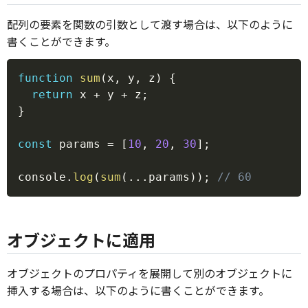
配列の要素を関数の引数として渡す場合は、以下のように
書くことができます。
Copy
function
sum
(
x
,
 y
,
 z
)
{
return
 x 
+
 y 
+
 z
;
}
const
 params 
=
[
10
,
20
,
30
]
;
console
.
log
(
sum
(
...
params
)
)
;
// 60
オブジェクトに適用
オブジェクトのプロパティを展開して別のオブジェクトに
挿入する場合は、以下のように書くことができます。