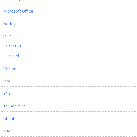
Microsoft Office
Node.js
PHP
CakePHP
Laravel
Python
RPA
SNS
Thunderbird
Ubuntu
VBA