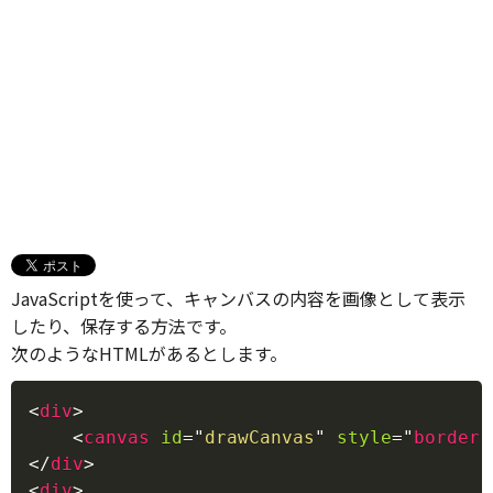
JavaScriptを使って、キャンバスの内容を画像として表示
したり、保存する方法です。
次のようなHTMLがあるとします。
Copy
<
div
>
<
canvas
id
=
"
drawCanvas
"
style
=
"
border
:
</
div
>
<
div
>