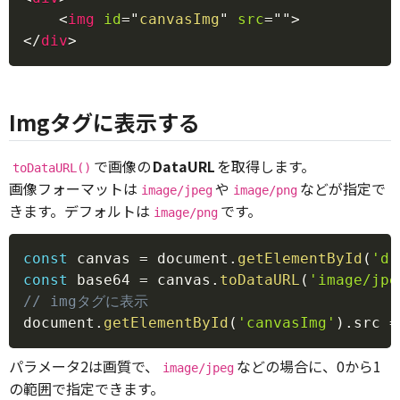
<
img
id
=
"
canvasImg
"
src
=
"
"
>
</
div
>
Imgタグに表示する
で画像の
DataURL
を取得します。
toDataURL()
画像フォーマットは
や
などが指定で
image/jpeg
image/png
きます。デフォルトは
です。
image/png
Copy
const
 canvas 
=
 document
.
getElementById
(
'dr
const
 base64 
=
 canvas
.
toDataURL
(
'image/jpe
// imgタグに表示
document
.
getElementById
(
'canvasImg'
)
.
src 
=
パラメータ2は画質で、
などの場合に、0から1
image/jpeg
の範囲で指定できます。