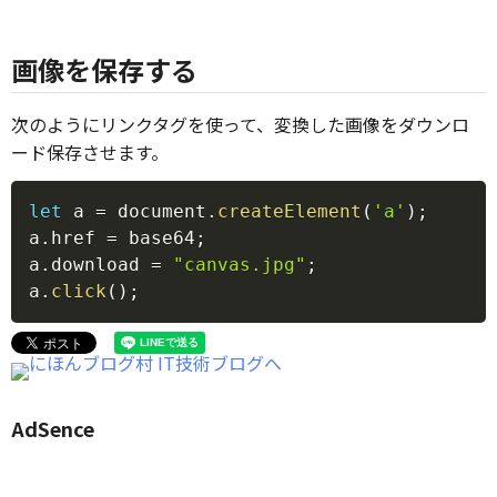
画像を保存する
次のようにリンクタグを使って、変換した画像をダウンロ
ード保存させます。
Copy
let
 a 
=
 document
.
createElement
(
'a'
)
;
a
.
href 
=
 base64
;
a
.
download 
=
"canvas.jpg"
;
a
.
click
(
)
;
AdSence