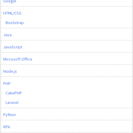
Google
HTML/CSS
Bootstrap
Java
JavaScript
Microsoft Office
Node.js
PHP
CakePHP
Laravel
Python
RPA