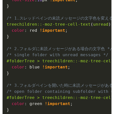
}
/* 1.スレッドペインの未読メッセージの文字色を変える 
treechildren
::-moz-tree-cell-text
(
unread
)
color
:
red
!important
;
}
/* 2.フォルダに未読メッセージがある場合の文字色 */
/* single folder with unread messages */
#folderTree
>
 treechildren
::-moz-tree-cell
color
:
blue
!important
;
}
/* 3.フォルダペインを開いた時に未読メッセージがある
/* open folder containing subfolder with u
#folderTree
>
 treechildren
::-moz-tree-cell
color
:
green
!important
;
}