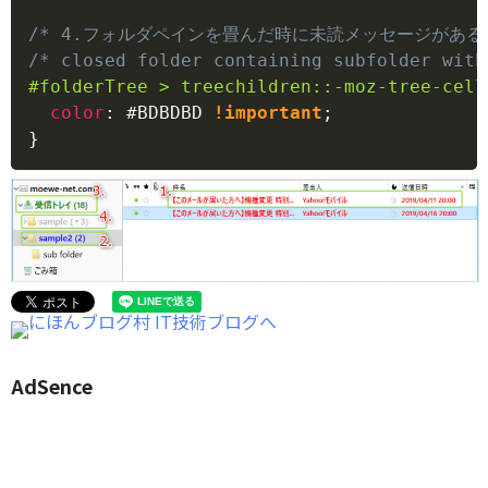
/* 4.フォルダペインを畳んだ時に未読メッセージがある
/* closed folder containing subfolder with
#folderTree
>
 treechildren
::-moz-tree-cell
color
:
#BDBDBD
!important
;
}
AdSence