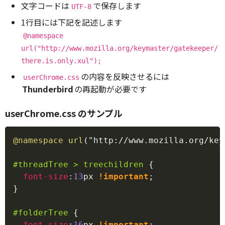
文字コードは
で保存します
UTF-8
1行目には下記を記述します
@namespace
url("http://www.mozilla.org/keymaster/gatekeeper/
there.is.only.xul");
の内容を反映させるには
userChrome.css
Thunderbird
の再起動が必要です
userChrome.css のサンプル
Copy
@namespace
url
(
"http://www.mozilla.org/key
#threadTree
>
 treechildren
{
font-size
:
13
px
!important
;
}
#folderTree
{
font-size
:
16
px
!important
;