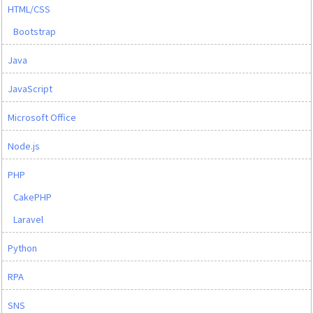
HTML/CSS
Bootstrap
Java
JavaScript
Microsoft Office
Node.js
PHP
CakePHP
Laravel
Python
RPA
SNS