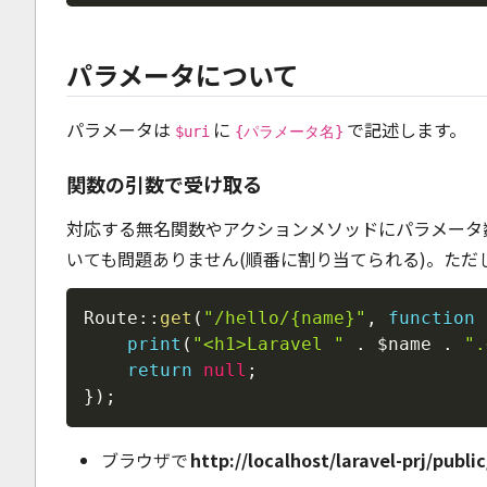
パラメータについて
パラメータは
に
で記述します。
$uri
{パラメータ名}
関数の引数で受け取る
対応する無名関数やアクションメソッドにパラメータ
いても問題ありません(順番に割り当てられる)。ただ
Route
::
get
(
"/hello/{name}"
,
function
print
(
"<h1>Laravel "
.
$name
.
".
return
null
;
}
)
;
ブラウザで
http://localhost/laravel-prj/publi