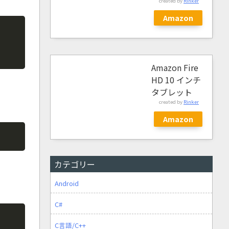
created by
Rinker
Amazon
Copy
Amazon Fire
HD 10 インチ
タブレット
created by
Rinker
Amazon
Copy
カテゴリー
Android
C#
Copy
C言語/C++