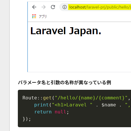
パラメータ名と引数の名称が異なっている例
Route
::
get
(
"/hello/{name}/{comment}"
,
print
(
"<h1>Laravel "
.
$name
.
",
return
null
;
}
)
;