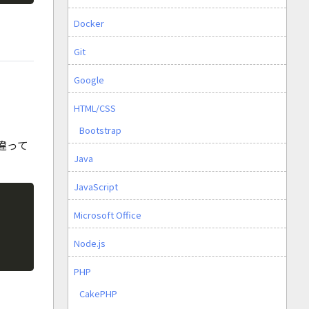
Docker
Git
Google
HTML/CSS
Bootstrap
違って
Java
JavaScript
Copy
Microsoft Office
Node.js
PHP
CakePHP