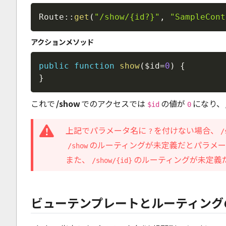
Route
::
get
(
"/show/{id?}"
,
"SampleCont
アクションメソッド
public
function
show
(
$id
=
0
)
{
}
これで
/show
でのアクセスでは
の値が
になり、
$id
0
上記でパラメータ名に
を付けない場合、
?
/
のルーティングが未定義だとパラメー
/show
また、
のルーティングが未定義
/show/{id}
ビューテンプレートとルーティング