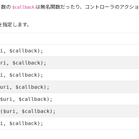
引数の
は無名関数だったり、コントローラのアクシ
$callback
を指定します。
i, $callback);
ri, $callback);
i, $callback);
uri, $callback);
$uri, $callback);
($uri, $callback);
i, $callback);