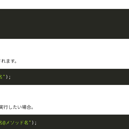
されます。
名"
)
;
実行したい場合。
名@メソッド名"
)
;