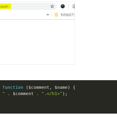
function
(
$comment
,
$name
)
{
 "
.
$comment
.
".</h1>"
)
;