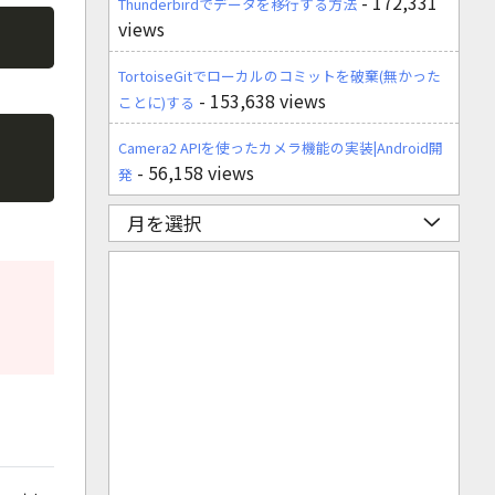
- 172,331
Thunderbirdでデータを移行する方法
views
Copy
TortoiseGitでローカルのコミットを破棄(無かった
- 153,638 views
ことに)する
Copy
Camera2 APIを使ったカメラ機能の実装|Android開
- 56,158 views
発
月を選択