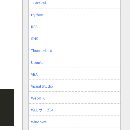
Laravel
Python
RPA
SNS
Thunderbird
Ubuntu
VBA
Visual Studio
Copy
WebRTC
WEBサービス
Windows