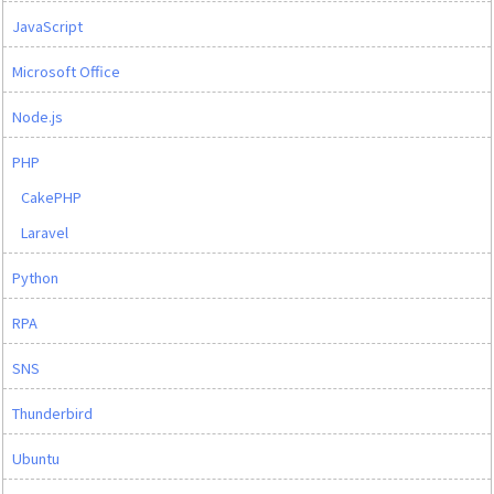
JavaScript
Microsoft Office
Node.js
PHP
CakePHP
Laravel
Python
RPA
SNS
Thunderbird
Ubuntu