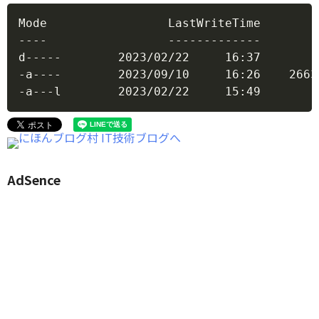
Copy
Mode                 LastWriteTime        
----                 -------------        
d-----        2023/02/22     16:37        
-a----        2023/09/10     16:26    2663
-a---l        2023/02/22     15:49        
AdSence