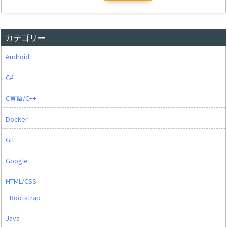
カテゴリー
Android
C#
C言語/C++
Docker
Git
Google
HTML/CSS
Bootstrap
Java