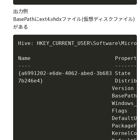
出力例
BasePathにext4.vhdxファイル(仮想ディスクファイル)
がある
Copy
Hive: HKEY_CURRENT_USER\Software\Micros
Name                           Property
----                           --------
{a6991202-e6de-4062-abed-3b683 State   
7b246e4}                       Distribu
                              Version  
                              BasePath 
                              Windows_7
                              Flags    
                              DefaultUi
                              PackageFa
                              KernelCom