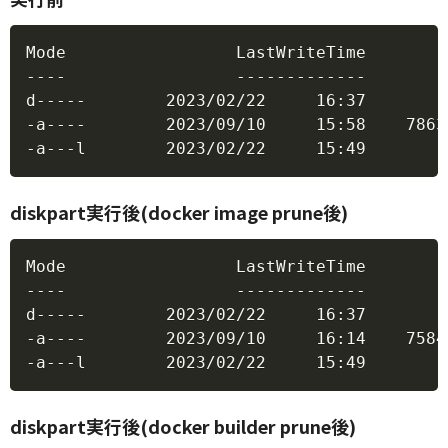
Copy
Mode                 LastWriteTime        
----                 -------------        
d-----        2023/02/22     16:37        
-a----        2023/09/10     15:58    7863
-a---l        2023/02/22     15:49        
diskpart実行後(docker image prune後)
Copy
Mode                 LastWriteTime        
----                 -------------        
d-----        2023/02/22     16:37        
-a----        2023/09/10     16:14    7584
-a---l        2023/02/22     15:49        
diskpart実行後(docker builder prune後)