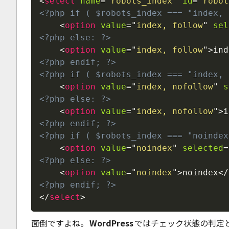
<
select
name
=
"
robots_index
"
id
=
"
robot
<?php if ( $robots_index === "index, 
<
option
value
=
"
index, follow
"
sel
<?php else: ?>
<
option
value
=
"
index, follow
"
>
ind
<?php endif; ?>
<?php if ( $robots_index === "index, 
<
option
value
=
"
index, nofollow
"
s
<?php else: ?>
<
option
value
=
"
index, nofollow
"
>
i
<?php endif; ?>
<?php if ( $robots_index === "noindex
<
option
value
=
"
noindex
"
selected
=
<?php else: ?>
<
option
value
=
"
noindex
"
>
noindex
</
<?php endif; ?>
</
select
>
面倒ですよね。
WordPress
ではチェック状態の判定