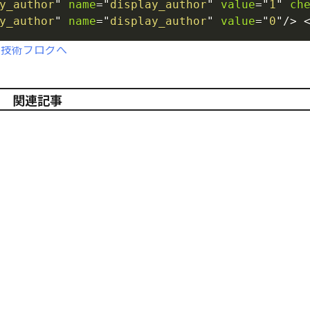
y_author
"
name
=
"
display_author
"
value
=
"
1
"
ch
y_author
"
name
=
"
display_author
"
value
=
"
0
"
/>
関連記事