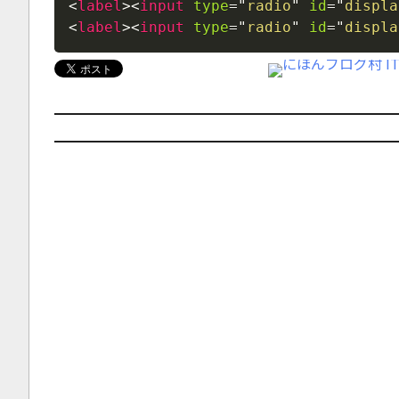
<
label
>
<
input
type
=
"
radio
"
id
=
"
displa
<
label
>
<
input
type
=
"
radio
"
id
=
"
displa