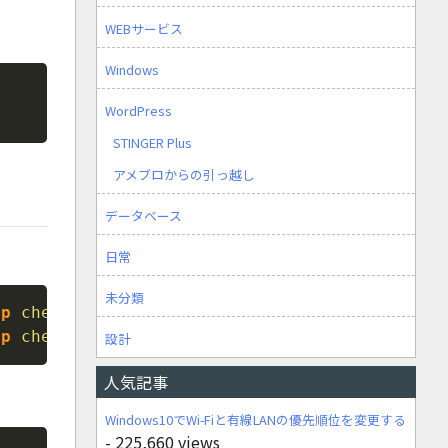
WEBサービス
Windows
Copy
WordPress
STINGER Plus
アメブロからの引っ越し
データベース
日常
未分類
Copy
hp
checked
(
$radio_value
,
"1"
)
;
?>
/>
<
span
>
す
hp
checked
(
$radio_value
,
"0"
)
;
?>
/>
<
span
>
し
設計
人気記事
Windows10でWi-Fiと有線LANの優先順位を変更する
- 225,660 views
Copy