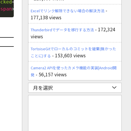
ecked
=
'
checked
'
/>
<
span
>
する
</
span
>
</
lable
>
<
br
<
span
>
しない
</
span
>
</
lable
>
<
br
/>
-
Excelでリンク解除できない場合の解決方法
177,138 views
- 172,324
Thunderbirdでデータを移行する方法
views
TortoiseGitでローカルのコミットを破棄(無かった
- 153,603 views
ことに)する
Camera2 APIを使ったカメラ機能の実装|Android開
- 56,157 views
発
月を選択