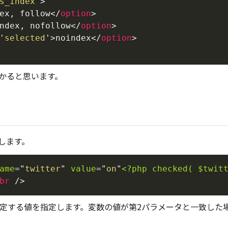
s_index
"
>
ex, follow
</
option
>
ndex, nofollow
</
option
>
'
selected
'
>
noindex
</
option
>
かると思います。
します。
ame
=
"
twitter
"
value
=
"
on
"
<?php
checked(
$twit
br
/>
判定する値を指定します。変数の値が第2パラメータと一致した