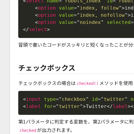
<
select
name
=
"
robots_index
"
id
=
"
robot
<
option
value
=
"
index, follow
"
>
ind
<
option
value
=
"
index, nofollow
"
>
i
<
option
value
=
"
noindex
"
selected
=
</
select
>
冒頭で書いたコードがスッキリと短くなったことが分
チェックボックス
チェックボックスの場合は
メソッドを使用
checked()
<
input
type
=
"
checkbox
"
id
=
"
twitter
"
n
<
label
for
=
"
twitter
"
>
Twitter
</
label
>
<
第1パラメータに判定する変数を、第2パラメータに
が出力されます。
checked