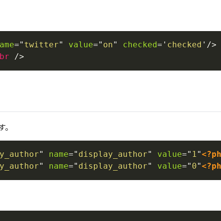
ame
=
"
twitter
"
value
=
"
on
"
checked
=
'
checked
'
/>
br
/>
す。
y_author
"
name
=
"
display_author
"
value
=
"
1
"
<?p
y_author
"
name
=
"
display_author
"
value
=
"
0
"
<?p