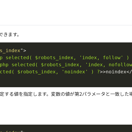
できます。
s_index
"
>
p
selected(
$robots_index,
'index,
follow'
)
php
selected(
$robots_index,
'index,
nofollo
cted(
$robots_index,
'noindex'
)
?
>
>noindex
<
判定する値を指定します。変数の値が第2パラメータと一致した