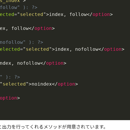
s_index
"
>
follow" ): ?>
ected
=
"
selected
"
>
index, follow
</
option
>
ex, follow
</
option
>
nofollow" ): ?>
elected
=
"
selected
"
>
index, nofollow
</
option
>
ndex, nofollow
</
option
>
" ): ?>
"
selected
"
>
noindex
</
option
>
option
>
と出力を行ってくれるメソッドが用意されています。