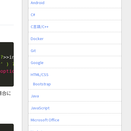
Android
C#
C言語/C++
Docker
Copy
Git
?
>
>index, follow
</
option
>
Google
w'
)
?
>
>index, nofollow
</
option
>
/
option
>
HTML/CSS
Bootstrap
場合に
Java
JavaScript
Microsoft Office
Copy