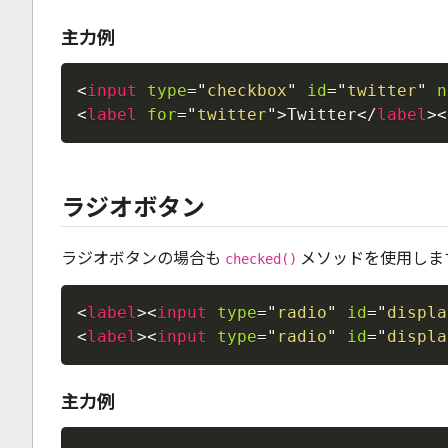
主力例
<
input
type
=
"
checkbox
"
id
=
"
twitter
"
n
<
label
for
=
"
twitter
"
>
Twitter
</
label
>
<
ラジオボタン
ラジオボタンの場合も
メソッドを使用しま
checked()
<
label
>
<
input
type
=
"
radio
"
id
=
"
displa
<
label
>
<
input
type
=
"
radio
"
id
=
"
displa
主力例