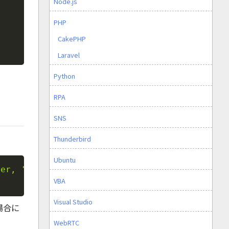
Node.js
PHP
CakePHP
Laravel
Python
RPA
SNS
Thunderbird
Ubuntu
Copy
ter,
'on'
);
?
>
VBA
Visual Studio
場合に
WebRTC