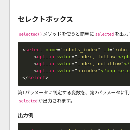
セレクトボックス
メソッドを使うと簡単に
を出力
selected()
selected
<
select
name
=
"
robots_index
"
id
=
"
robot
<
option
value
=
"
index, follow
"
<?ph
<
option
value
=
"
index, nofollow
"
<?
<
option
value
=
"
noindex
"
<?php
sele
</
select
>
第1パラメータに判定する変数を、第2パラメータに
が出力されます。
selected
出力例