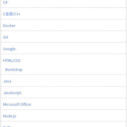
C#
C言語/C++
Docker
Git
Google
HTML/CSS
Bootstrap
Java
JavaScript
Microsoft Office
Node.js