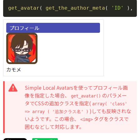
Copy
get_avatar
(
get_the_author_meta
(
'ID'
)
,
1
Simple Local Avatarsを使ってプロフィール画
像を指定した場合、
のパラメー
get_avatar()
タでCSSの追加クラスを指定(
array( 'class'
)しても反映されな
=> array ( '追加クラス名' )
いようです。この場合、
タグをクラスで
<img>
囲むなどして対応します。