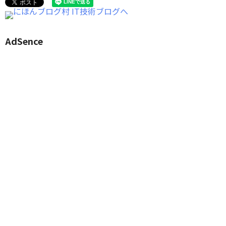
AdSence