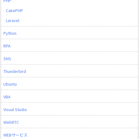
PHP
CakePHP
Laravel
Python
RPA
SNS
Thunderbird
Ubuntu
VBA
Visual Studio
WebRTC
WEBサービス